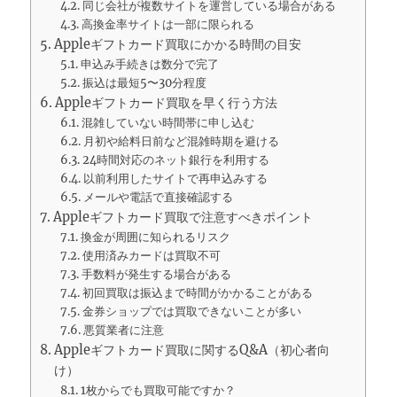
同じ会社が複数サイトを運営している場合がある
高換金率サイトは一部に限られる
Appleギフトカード買取にかかる時間の目安
申込み手続きは数分で完了
振込は最短5〜30分程度
Appleギフトカード買取を早く行う方法
混雑していない時間帯に申し込む
月初や給料日前など混雑時期を避ける
24時間対応のネット銀行を利用する
以前利用したサイトで再申込みする
メールや電話で直接確認する
Appleギフトカード買取で注意すべきポイント
換金が周囲に知られるリスク
使用済みカードは買取不可
手数料が発生する場合がある
初回買取は振込まで時間がかかることがある
金券ショップでは買取できないことが多い
悪質業者に注意
Appleギフトカード買取に関するQ&A（初心者向
け）
1枚からでも買取可能ですか？